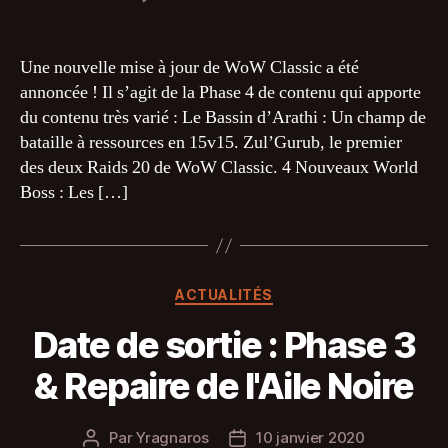
l’article
l’article
Date
de
sortie
Une nouvelle mise à jour de WoW Classic a été
Phase
annoncée ! Il s’agit de la Phase 4 de contenu qui apporte
4
du contenu très varié : Le Bassin d’Arathi : Un champ de
:
bataille à ressources en 15v15. Zul’Gurub, le premier
Bassin
des deux Raids 20 de WoW Classic. 4 Nouveaux World
d’Arathi,
Boss : Les […]
Zul’Gurub
et
Dragons
Verts
Catégories
ACTUALITÉS
Date de sortie : Phase 3
& Repaire de l'Aile Noire
Par
Yragnaros
10 janvier 2020
Auteur
Date