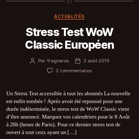
Catégories
ACTUALITÉS
Stress Test WoW
Classic Européen
Par
Yragnaros
2 août 2019
Auteur
Date
de
de
sur
2 commentaires
l’article
l’article
Stress
Test
WoW
Un Stress Test accessible à tout les abonnés La nouvelle
Classic
est enfin tombée ! Après avoir été repoussé pour une
Européen
durée indéterminée, le stress test de WoW Classic vient
d’être annoncé. Marquez vos calendriers pour le 8 Août
à 20h (heure de Paris). Pour ce dernier stress test de
ouvert à tout ceux ayant un […]