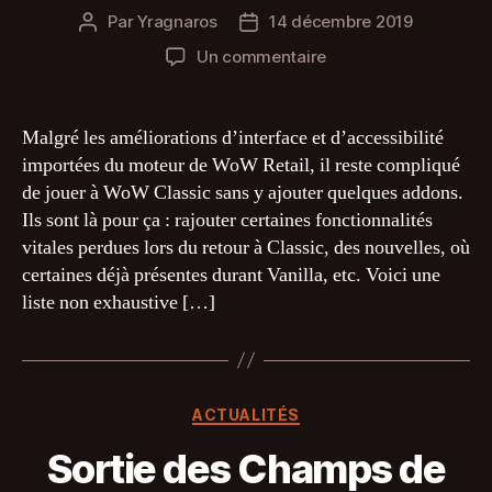
Par
Yragnaros
14 décembre 2019
Auteur
Date
de
de
sur
Un commentaire
l’article
l’article
Les
Addons
indispensables
Malgré les améliorations d’interface et d’accessibilité
importées du moteur de WoW Retail, il reste compliqué
de jouer à WoW Classic sans y ajouter quelques addons.
Ils sont là pour ça : rajouter certaines fonctionnalités
vitales perdues lors du retour à Classic, des nouvelles, où
certaines déjà présentes durant Vanilla, etc. Voici une
liste non exhaustive […]
Catégories
ACTUALITÉS
Sortie des Champs de