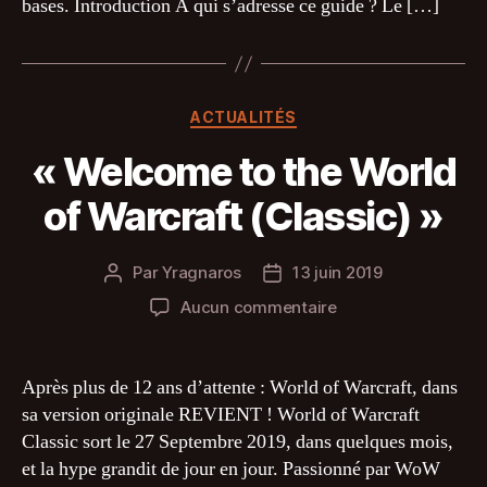
bases. Introduction A qui s’adresse ce guide ? Le […]
Catégories
ACTUALITÉS
« Welcome to the World
of Warcraft (Classic) »
Par
Yragnaros
13 juin 2019
Auteur
Date
de
de
sur
Aucun commentaire
l’article
l’article
« Welcome
to
the
Après plus de 12 ans d’attente : World of Warcraft, dans
World
sa version originale REVIENT ! World of Warcraft
of
Classic sort le 27 Septembre 2019, dans quelques mois,
Warcraft
et la hype grandit de jour en jour. Passionné par WoW
(Classic) »