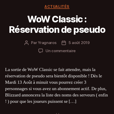
Catégories
ACTUALITÉS
WoW Classic :
Réservation de pseudo
Par
Yragnaros
5 août 2019
Auteur
Date
de
de
sur
Un commentaire
l’article
l’article
WoW
Classic
:
La sortie de WoW Classic se fait attendre, mais la
Réservation
réservation de pseudo sera bientôt disponible ! Dès le
de
Mardi 13 Août à minuit vous pourrez créer 3
pseudo
personnages si vous avez un abonnement actif. De plus,
Blizzard annoncera la liste des noms des serveurs ( enfin
! ) pour que les joueurs puissent se […]