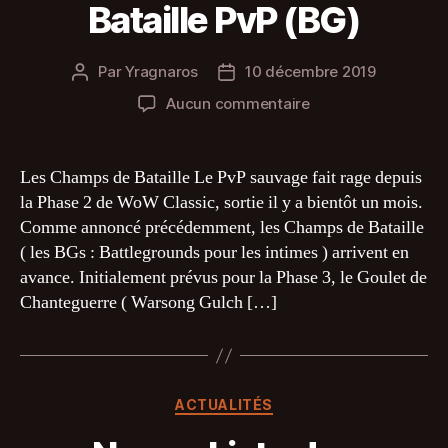
Bataille PvP (BG)
Par
Yragnaros
10 décembre 2019
Auteur
Date
de
de
sur
Aucun commentaire
l’article
l’article
Sortie
des
Champs
Les Champs de Bataille Le PvP sauvage fait rage depuis
de
la Phase 2 de WoW Classic, sortie il y a bientôt un mois.
Bataille
Comme annoncé précédemment, les Champs de Bataille
PvP
( les BGs : Battlegrounds pour les intimes ) arrivent en
(BG)
avance. Initialement prévus pour la Phase 3, le Goulet de
Chanteguerre ( Warsong Gulch […]
Catégories
ACTUALITÉS