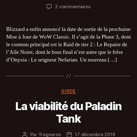
de
de
sur
2 commentaires
l’article
l’article
Date
de
sortie
Blizzard a enfin annoncé la date de sortie de la prochaine
:
Mise à Jour de WoW Classic. Il s’agit de la Phase 3, dont
Phase
le contenu principal est le Raid de tier 2 : Le Repaire de
3
l’Aile Noire, dont le boss final n’est autre que le frère
&
d’Onyxia : Le seigneur Nefarian. Un nouveau […]
Repaire
de
l'Aile
Noire
Catégories
GUIDE
La viabilité du Paladin
Tank
Par
Yragnaros
17 décembre 2019
Auteur
Date