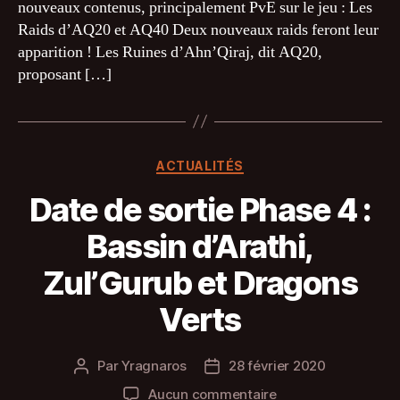
nouveaux contenus, principalement PvE sur le jeu : Les
Les
Raids d’AQ20 et AQ40 Deux nouveaux raids feront leur
Portes
apparition ! Les Ruines d’Ahn’Qiraj, dit AQ20,
d’Ahn’Qiraj
proposant […]
Catégories
ACTUALITÉS
Date de sortie Phase 4 :
Bassin d’Arathi,
Zul’Gurub et Dragons
Verts
Par
Yragnaros
28 février 2020
Auteur
Date
de
de
sur
Aucun commentaire