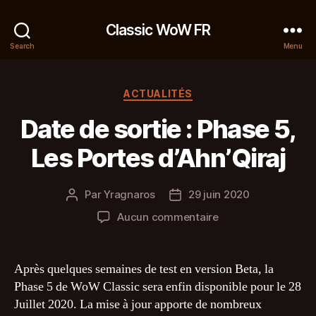
Classic WoW FR
Search
Menu
Catégories
ACTUALITÉS
Date de sortie : Phase 5,
Les Portes d’Ahn’Qiraj
Par
Yragnaros
29 juin 2020
Auteur
Date
de
de
sur
Aucun commentaire
l’article
l’article
Date
de
sortie
Après quelques semaines de test en version Beta, la
:
Phase 5 de WoW Classic sera enfin disponible pour le 28
Phase
Juillet 2020. La mise à jour apporte de nombreux
5,