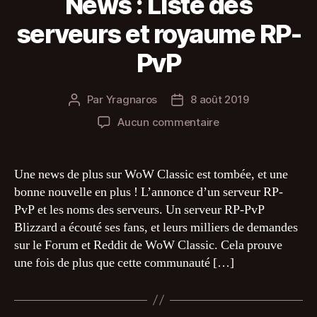
News : Liste des
serveurs et royaume RP-
PvP
Par
Yragnaros
8 août 2019
Auteur
Date
de
de
sur
Aucun commentaire
l’article
l’article
News
:
Liste
Une news de plus sur WoW Classic est tombée, et une
des
bonne nouvelle en plus ! L’annonce d’un serveur RP-
serveurs
PvP et les noms des serveurs. Un serveur RP-PvP
et
Blizzard a écouté ses fans, et leurs milliers de demandes
royaume
sur le Forum et Reddit de WoW Classic. Cela prouve
RP-
une fois de plus que cette communauté […]
PvP