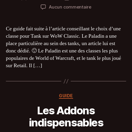
de
de
sur
Aucun commentaire
l’article
l’article
La
viabilité
du
Ce guide fait suite à l’article conseillant le choix d’une
Paladin
classe pour Tank sur WoW Classic. Le Paladin a une
Tank
place particulière au sein des tanks, un article lui est
donc dédié. 🙂 Le Paladin est une des classes les plus
populaires de World of Warcraft, et le tank le plus joué
sur Retail. Il […]
Catégories
GUIDE
Les Addons
indispensables