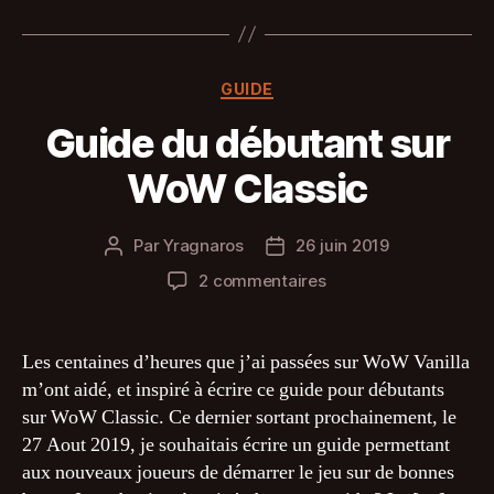
Catégories
GUIDE
Guide du débutant sur
WoW Classic
Par
Yragnaros
26 juin 2019
Auteur
Date
de
de
sur
2 commentaires
l’article
l’article
Guide
du
débutant
Les centaines d’heures que j’ai passées sur WoW Vanilla
sur
m’ont aidé, et inspiré à écrire ce guide pour débutants
WoW
sur WoW Classic. Ce dernier sortant prochainement, le
Classic
27 Aout 2019, je souhaitais écrire un guide permettant
aux nouveaux joueurs de démarrer le jeu sur de bonnes