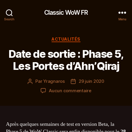
Classic WoW FR
Search
Menu
Catégories
ACTUALITÉS
Date de sortie : Phase 5,
Les Portes d’Ahn’Qiraj
Par
Yragnaros
29 juin 2020
Auteur
Date
de
de
sur
Aucun commentaire
l’article
l’article
Date
de
sortie
:
Phase
Après quelques semaines de test en version Beta, la
5,
Phase 5 de WoW Classic sera enfin disponible pour le
28