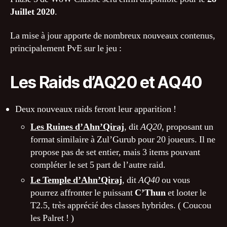
Les
Juillet 2020
.
Portes
d’Ahn’Qiraj
La mise à jour apporte de nombreux nouveaux contenus,
principalement PvE sur le jeu :
Les Raids d’AQ20 et AQ40
Deux nouveaux raids feront leur apparition !
Les Ruines d’Ahn’Qiraj
, dit
AQ20
, proposant un
format similaire à Zul’Gurub pour 20 joueurs. Il ne
propose pas de set entier, mais 3 items pouvant
compléter le set 5 part de l’autre raid.
Le Temple d’Ahn’Qiraj
, dit
AQ40
ou vous
pourrez affronter le puissant
C’Thun
et looter le
T2.5, très apprécié des classes hybrides. ( Coucou
les Palret ! )