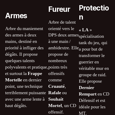
Protectio
Fureur
Armes
n
Arbre de talent
Arbre du maniement
orienté vers le
« LA
»
des armes à deux
DPS deux armes
spécialisation
mains, destiné en
à une main /
tank du jeu, qui
priorité à infliger des
ambidextre. Elle
a pour but de
dégâts. Il propose
propose de
transformer le
quelques talents
nombreux
guerrier en
polyvalents et pratique,
points très
véritable mur en
et surtout la
Frappe
offensifs
groupe de raid.
Mortelle
en dernier
comme
Elle propose
point, une technique
Cruauté
,
Dernier
terriblement puissante
Rafale
ou
Rempart
en CD
avec une arme lente à
Souhait
Défensif et est
haut dégâts.
Mortel
, un CD
idéale pour les
offensif.
MT.