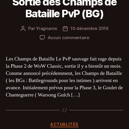
Sortie des Champs de
Bataille PvP (BG)
Par
Yragnaros
10 décembre 2019
Auteur
Date
de
de
sur
Aucun commentaire
l’article
l’article
Sortie
des
Champs
Les Champs de Bataille Le PvP sauvage fait rage depuis
de
la Phase 2 de WoW Classic, sortie il y a bientôt un mois.
Bataille
Comme annoncé précédemment, les Champs de Bataille
PvP
( les BGs : Battlegrounds pour les intimes ) arrivent en
(BG)
avance. Initialement prévus pour la Phase 3, le Goulet de
Chanteguerre ( Warsong Gulch […]
Catégories
ACTUALITÉS