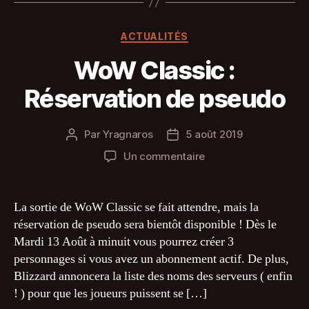
Catégories
ACTUALITÉS
WoW Classic :
Réservation de pseudo
Par
Yragnaros
5 août 2019
Auteur
Date
de
de
sur
Un commentaire
l’article
l’article
WoW
Classic
:
La sortie de WoW Classic se fait attendre, mais la
Réservation
réservation de pseudo sera bientôt disponible ! Dès le
de
Mardi 13 Août à minuit vous pourrez créer 3
pseudo
personnages si vous avez un abonnement actif. De plus,
Blizzard annoncera la liste des noms des serveurs ( enfin
! ) pour que les joueurs puissent se […]