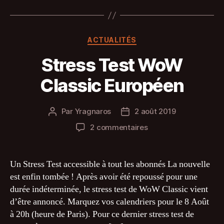
Catégories
ACTUALITÉS
Stress Test WoW
Classic Européen
Par
Yragnaros
2 août 2019
Auteur
Date
de
de
sur
2 commentaires
l’article
l’article
Stress
Test
WoW
Un Stress Test accessible à tout les abonnés La nouvelle
Classic
est enfin tombée ! Après avoir été repoussé pour une
Européen
durée indéterminée, le stress test de WoW Classic vient
d’être annoncé. Marquez vos calendriers pour le 8 Août
à 20h (heure de Paris). Pour ce dernier stress test de