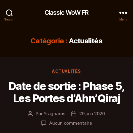
Classic WoW FR
Search
Menu
Catégorie :
Actualités
Catégories
ACTUALITÉS
Date de sortie : Phase 5,
Les Portes d’Ahn’Qiraj
Par
Yragnaros
29 juin 2020
Auteur
Date
de
de
sur
Aucun commentaire
l’article
l’article
Date