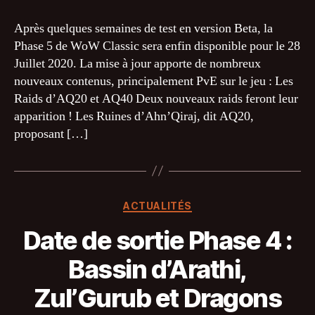
de
sortie
Après quelques semaines de test en version Beta, la
:
Phase 5 de WoW Classic sera enfin disponible pour le 28
Phase
Juillet 2020. La mise à jour apporte de nombreux
5,
nouveaux contenus, principalement PvE sur le jeu : Les
Les
Raids d’AQ20 et AQ40 Deux nouveaux raids feront leur
Portes
apparition ! Les Ruines d’Ahn’Qiraj, dit AQ20,
d’Ahn’Qiraj
proposant […]
Catégories
ACTUALITÉS
Date de sortie Phase 4 :
Bassin d’Arathi,
Zul’Gurub et Dragons