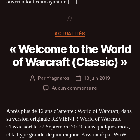
ouvert à tout ceux ayant un […]
Catégories
ACTUALITÉS
« Welcome to the World
of Warcraft (Classic) »
Par
Yragnaros
13 juin 2019
Auteur
Date
de
de
sur
Aucun commentaire
l’article
l’article
« Welcome
to
the
Après plus de 12 ans d’attente : World of Warcraft, dans
World
sa version originale REVIENT ! World of Warcraft
of
Classic sort le 27 Septembre 2019, dans quelques mois,
Warcraft
et la hype grandit de jour en jour. Passionné par WoW
(Classic) »