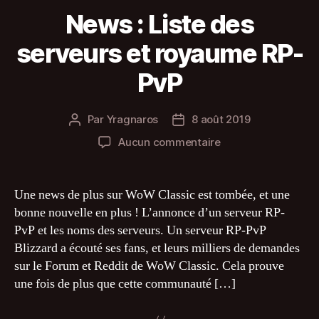
News : Liste des
serveurs et royaume RP-
PvP
Par
Yragnaros
8 août 2019
Auteur
Date
de
de
sur
Aucun commentaire
l’article
l’article
News
:
Liste
Une news de plus sur WoW Classic est tombée, et une
des
bonne nouvelle en plus ! L’annonce d’un serveur RP-
serveurs
PvP et les noms des serveurs. Un serveur RP-PvP
et
Blizzard a écouté ses fans, et leurs milliers de demandes
royaume
sur le Forum et Reddit de WoW Classic. Cela prouve
RP-
une fois de plus que cette communauté […]
PvP