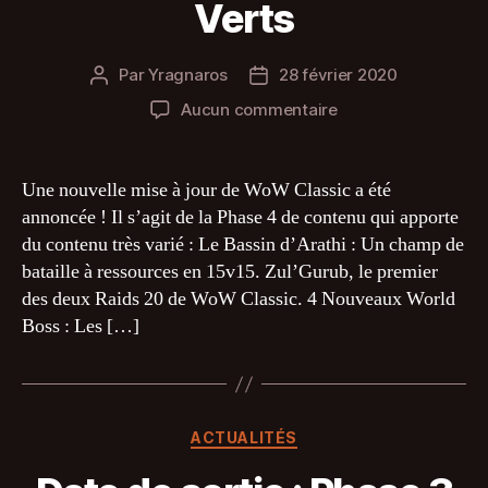
Verts
Par
Yragnaros
28 février 2020
Auteur
Date
de
de
sur
Aucun commentaire
l’article
l’article
Date
de
sortie
Une nouvelle mise à jour de WoW Classic a été
Phase
annoncée ! Il s’agit de la Phase 4 de contenu qui apporte
4
du contenu très varié : Le Bassin d’Arathi : Un champ de
:
bataille à ressources en 15v15. Zul’Gurub, le premier
Bassin
des deux Raids 20 de WoW Classic. 4 Nouveaux World
d’Arathi,
Boss : Les […]
Zul’Gurub
et
Dragons
Verts
Catégories
ACTUALITÉS