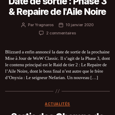
Date de sortie : Phase 3
& Repaire de l'Aile Noire
Par
Yragnaros
10 janvier 2020
Auteur
Date
de
de
sur
2 commentaires
l’article
l’article
Date
de
sortie
Blizzard a enfin annoncé la date de sortie de la prochaine
:
Mise à Jour de WoW Classic. Il s’agit de la Phase 3, dont
Phase
le contenu principal est le Raid de tier 2 : Le Repaire de
3
l’Aile Noire, dont le boss final n’est autre que le frère
&
d’Onyxia : Le seigneur Nefarian. Un nouveau […]
Repaire
de
l'Aile
Noire
Catégories
ACTUALITÉS