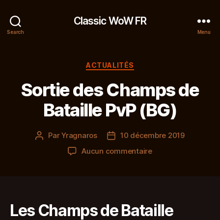
Classic WoW FR
Search
Menu
Catégories
ACTUALITÉS
Sortie des Champs de
Bataille PvP (BG)
Par
Yragnaros
10 décembre 2019
Auteur
Date
de
de
sur
Aucun commentaire
l’article
l’article
Sortie
des
Champs
de
Bataille
Les Champs de Bataille
PvP