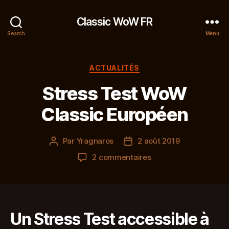
Classic WoW FR
Search
Menu
Catégories
ACTUALITÉS
Stress Test WoW
Classic Européen
Par
Yragnaros
2 août 2019
Auteur
Date
de
de
sur
2 commentaires
l’article
l’article
Stress
Test
WoW
Classic
Européen
Un Stress Test accessible à