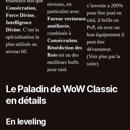
essentiels tels que
niveaux, en
s’investir a 200%
Consécration
,
particulier avec
pour être joué en
Force Divine
,
Fureur vertueuse
raid, il brille en
Intelligence
améliorée
,
PvP, où avec un
Divine
. C’est la
combinée à
bon équipement il
spécialisation la
Consécration
.
peut être
plus utilisée au
Bénédiction des
dévastateur.
niveau 60.
Rois
est un des
(Voir plus par la
meilleurs buffs
suite)
pour raid.
Le Paladin de WoW Classic
en détails
En leveling