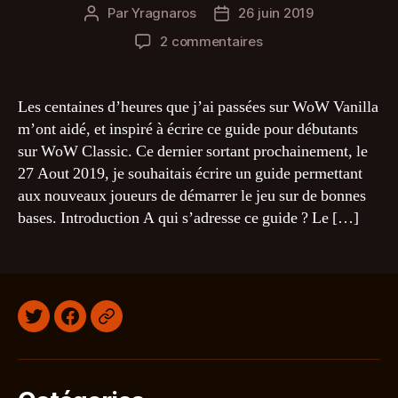
Par
Yragnaros
26 juin 2019
Auteur
Date
de
de
sur
2 commentaires
l’article
l’article
Guide
du
débutant
Les centaines d’heures que j’ai passées sur WoW Vanilla
sur
m’ont aidé, et inspiré à écrire ce guide pour débutants
WoW
sur WoW Classic. Ce dernier sortant prochainement, le
Classic
27 Aout 2019, je souhaitais écrire un guide permettant
aux nouveaux joueurs de démarrer le jeu sur de bonnes
bases. Introduction A qui s’adresse ce guide ? Le […]
Twitter
Facebook
Discord