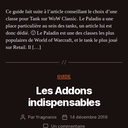
viabilité
du
Ce guide fait suite à l’article conseillant le choix d’une
Paladin
classe pour Tank sur WoW Classic. Le Paladin a une
Tank
place particulière au sein des tanks, un article lui est
donc dédié. 🙂 Le Paladin est une des classes les plus
populaires de World of Warcraft, et le tank le plus joué
sur Retail. Il […]
Catégories
GUIDE
Les Addons
indispensables
Par
Yragnaros
14 décembre 2019
Auteur
Date
de
de
sur
Un commentaire