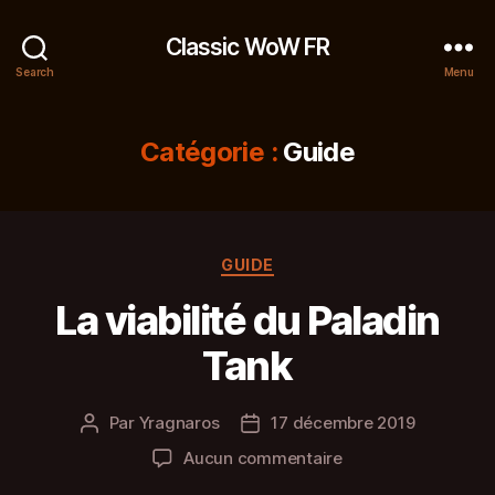
Classic WoW FR
Search
Menu
Catégorie :
Guide
Catégories
GUIDE
La viabilité du Paladin
Tank
Par
Yragnaros
17 décembre 2019
Auteur
Date
de
de
sur
Aucun commentaire
l’article
l’article
La