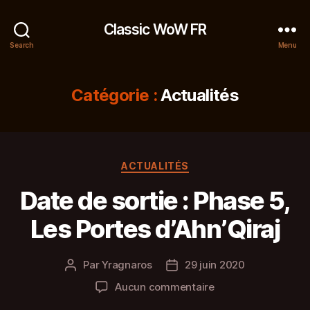
Classic WoW FR
Search
Menu
Catégorie :
Actualités
Catégories
ACTUALITÉS
Date de sortie : Phase 5,
Les Portes d’Ahn’Qiraj
Par
Yragnaros
29 juin 2020
Auteur
Date
de
de
sur
Aucun commentaire
l’article
l’article
Date