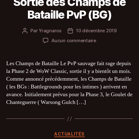
Sortie des Champs de
Bataille PvP (BG)
Par
Yragnaros
10 décembre 2019
Auteur
Date
de
de
sur
Aucun commentaire
l’article
l’article
Sortie
des
Champs
Les Champs de Bataille Le PvP sauvage fait rage depuis
de
la Phase 2 de WoW Classic, sortie il y a bientôt un mois.
Bataille
Comme annoncé précédemment, les Champs de Bataille
PvP
( les BGs : Battlegrounds pour les intimes ) arrivent en
(BG)
avance. Initialement prévus pour la Phase 3, le Goulet de
Chanteguerre ( Warsong Gulch […]
Catégories
ACTUALITÉS