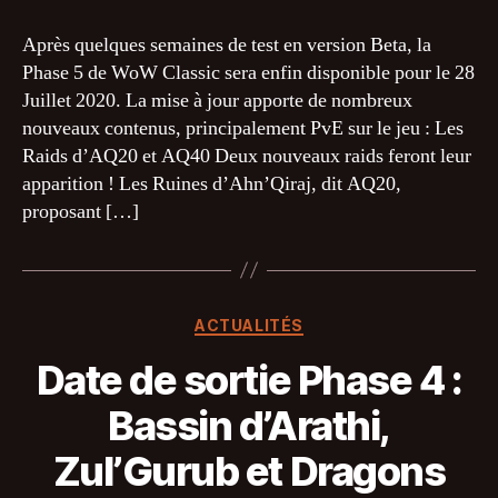
de
sortie
Après quelques semaines de test en version Beta, la
:
Phase 5 de WoW Classic sera enfin disponible pour le 28
Phase
Juillet 2020. La mise à jour apporte de nombreux
5,
nouveaux contenus, principalement PvE sur le jeu : Les
Les
Raids d’AQ20 et AQ40 Deux nouveaux raids feront leur
Portes
apparition ! Les Ruines d’Ahn’Qiraj, dit AQ20,
d’Ahn’Qiraj
proposant […]
Catégories
ACTUALITÉS
Date de sortie Phase 4 :
Bassin d’Arathi,
Zul’Gurub et Dragons