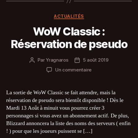
Catégories
ACTUALITÉS
WoW Classic :
Réservation de pseudo
Par
Yragnaros
5 août 2019
Auteur
Date
de
de
sur
Un commentaire
l’article
l’article
WoW
Classic
:
La sortie de WoW Classic se fait attendre, mais la
Réservation
réservation de pseudo sera bientôt disponible ! Dès le
de
Mardi 13 Août à minuit vous pourrez créer 3
pseudo
personnages si vous avez un abonnement actif. De plus,
Blizzard annoncera la liste des noms des serveurs ( enfin
! ) pour que les joueurs puissent se […]