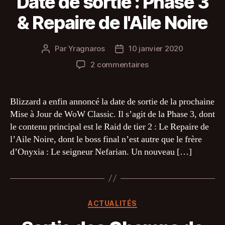
Date de sortie : Phase 3
& Repaire de l'Aile Noire
Par
Yragnaros
10 janvier 2020
Auteur
Date
de
de
sur
2 commentaires
l’article
l’article
Date
de
sortie
Blizzard a enfin annoncé la date de sortie de la prochaine
:
Mise à Jour de WoW Classic. Il s’agit de la Phase 3, dont
Phase
le contenu principal est le Raid de tier 2 : Le Repaire de
3
l’Aile Noire, dont le boss final n’est autre que le frère
&
d’Onyxia : Le seigneur Nefarian. Un nouveau […]
Repaire
de
l'Aile
Noire
Catégories
ACTUALITÉS