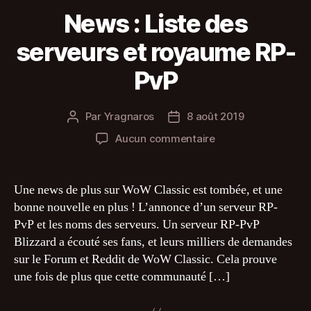
News : Liste des
serveurs et royaume RP-
PvP
Par
Yragnaros
8 août 2019
Auteur
Date
de
de
sur
Aucun commentaire
l’article
l’article
News
:
Liste
Une news de plus sur WoW Classic est tombée, et une
des
bonne nouvelle en plus ! L’annonce d’un serveur RP-
serveurs
PvP et les noms des serveurs. Un serveur RP-PvP
et
Blizzard a écouté ses fans, et leurs milliers de demandes
royaume
sur le Forum et Reddit de WoW Classic. Cela prouve
RP-
une fois de plus que cette communauté […]
PvP