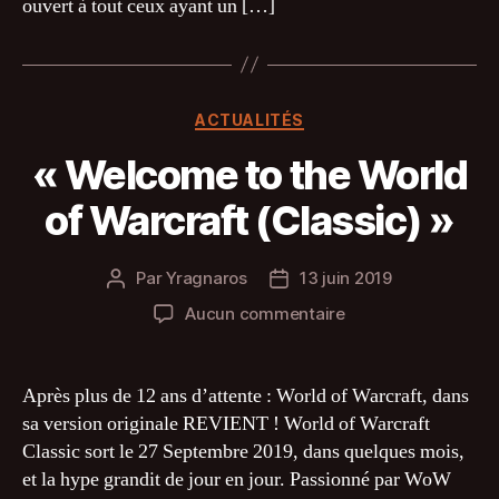
ouvert à tout ceux ayant un […]
Catégories
ACTUALITÉS
« Welcome to the World
of Warcraft (Classic) »
Par
Yragnaros
13 juin 2019
Auteur
Date
de
de
sur
Aucun commentaire
l’article
l’article
« Welcome
to
the
Après plus de 12 ans d’attente : World of Warcraft, dans
World
sa version originale REVIENT ! World of Warcraft
of
Classic sort le 27 Septembre 2019, dans quelques mois,
Warcraft
et la hype grandit de jour en jour. Passionné par WoW
(Classic) »