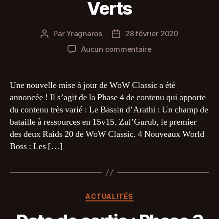
Verts
Par
Yragnaros
28 février 2020
Auteur
Date
de
de
sur
Aucun commentaire
l’article
l’article
Date
de
sortie
Une nouvelle mise à jour de WoW Classic a été
Phase
annoncée ! Il s’agit de la Phase 4 de contenu qui apporte
4
du contenu très varié : Le Bassin d’Arathi : Un champ de
:
bataille à ressources en 15v15. Zul’Gurub, le premier
Bassin
des deux Raids 20 de WoW Classic. 4 Nouveaux World
d’Arathi,
Boss : Les […]
Zul’Gurub
et
Dragons
Verts
Catégories
ACTUALITÉS