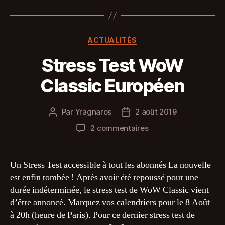
Catégories
ACTUALITÉS
Stress Test WoW
Classic Européen
Par
Yragnaros
2 août 2019
Auteur
Date
de
de
sur
2 commentaires
l’article
l’article
Stress
Test
WoW
Un Stress Test accessible à tout les abonnés La nouvelle
Classic
est enfin tombée ! Après avoir été repoussé pour une
Européen
durée indéterminée, le stress test de WoW Classic vient
d’être annoncé. Marquez vos calendriers pour le 8 Août
à 20h (heure de Paris). Pour ce dernier stress test de